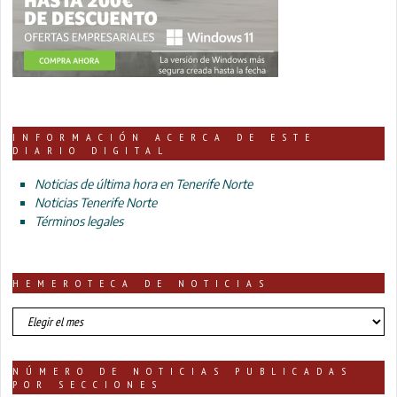
INFORMACIÓN ACERCA DE ESTE
DIARIO DIGITAL
Noticias de última hora en Tenerife Norte
Noticias Tenerife Norte
Términos legales
HEMEROTECA DE NOTICIAS
HEMEROTECA
DE
NOTICIAS
NÚMERO DE NOTICIAS PUBLICADAS
POR SECCIONES