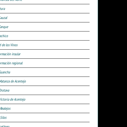
tura
Sauzal
Tanque
achico
d de los Vinos
ormación insular
ormación regional
Guancha
Matanza de Acentejo
Orotava
Victoria de Acentejo
 Realejos
Silos
celánea