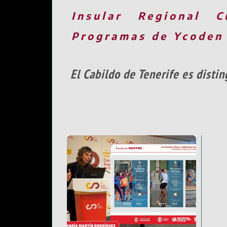
Insular
Regional
C
Programas de Ycoden
El Cabildo de Tenerife es disti