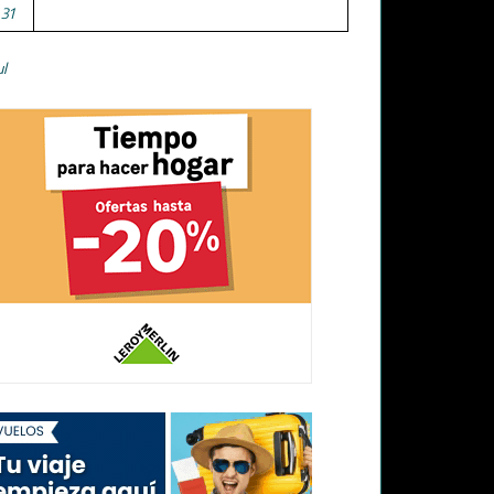
31
ul