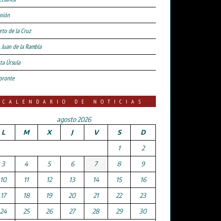
nión
rto de la Cruz
 Juan de la Rambla
ta Úrsula
oronte
CALENDARIO DE NOTICIAS
agosto 2026
L
M
X
J
V
S
D
1
2
3
4
5
6
7
8
9
10
11
12
13
14
15
16
17
18
19
20
21
22
23
24
25
26
27
28
29
30