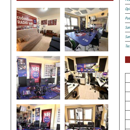
Opi
Pue
San
San
Tac