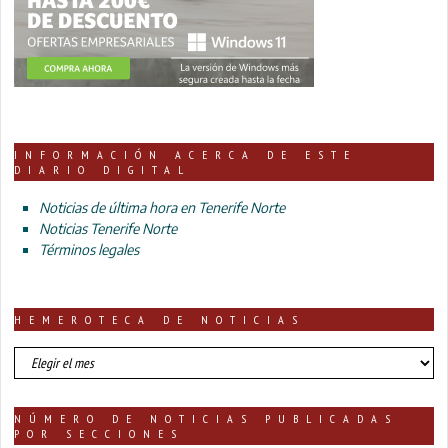
INFORMACIÓN ACERCA DE ESTE
DIARIO DIGITAL
Noticias de última hora en Tenerife Norte
Noticias Tenerife Norte
Términos legales
HEMEROTECA DE NOTICIAS
HEMEROTECA
DE
NOTICIAS
NÚMERO DE NOTICIAS PUBLICADAS
POR SECCIONES