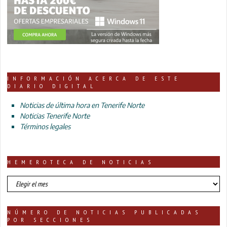
INFORMACIÓN ACERCA DE ESTE
DIARIO DIGITAL
Noticias de última hora en Tenerife Norte
Noticias Tenerife Norte
Términos legales
HEMEROTECA DE NOTICIAS
HEMEROTECA
DE
NOTICIAS
NÚMERO DE NOTICIAS PUBLICADAS
POR SECCIONES