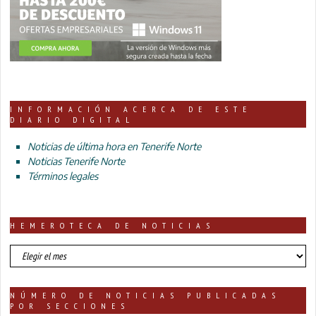
INFORMACIÓN ACERCA DE ESTE
DIARIO DIGITAL
Noticias de última hora en Tenerife Norte
Noticias Tenerife Norte
Términos legales
HEMEROTECA DE NOTICIAS
HEMEROTECA
DE
NOTICIAS
NÚMERO DE NOTICIAS PUBLICADAS
POR SECCIONES