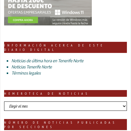
INFORMACIÓN ACERCA DE ESTE
DIARIO DIGITAL
Noticias de última hora en Tenerife Norte
Noticias Tenerife Norte
Términos legales
HEMEROTECA DE NOTICIAS
HEMEROTECA
DE
NOTICIAS
NÚMERO DE NOTICIAS PUBLICADAS
POR SECCIONES