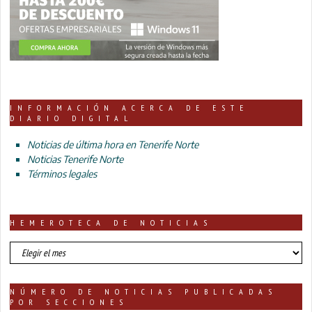
INFORMACIÓN ACERCA DE ESTE
DIARIO DIGITAL
Noticias de última hora en Tenerife Norte
Noticias Tenerife Norte
Términos legales
HEMEROTECA DE NOTICIAS
HEMEROTECA
DE
NOTICIAS
NÚMERO DE NOTICIAS PUBLICADAS
POR SECCIONES