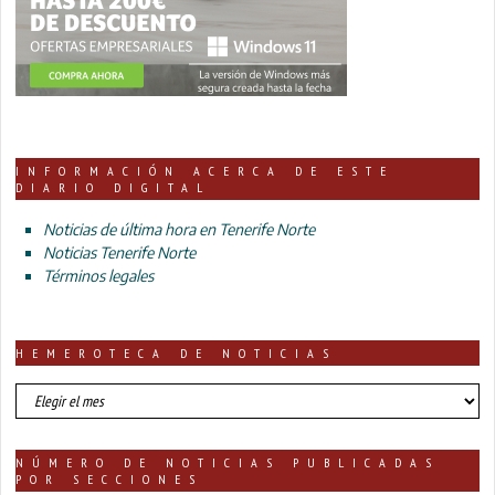
INFORMACIÓN ACERCA DE ESTE
DIARIO DIGITAL
Noticias de última hora en Tenerife Norte
Noticias Tenerife Norte
Términos legales
HEMEROTECA DE NOTICIAS
HEMEROTECA
DE
NOTICIAS
NÚMERO DE NOTICIAS PUBLICADAS
POR SECCIONES