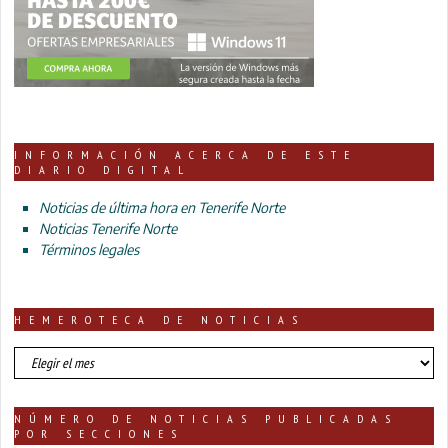
INFORMACIÓN ACERCA DE ESTE
DIARIO DIGITAL
Noticias de última hora en Tenerife Norte
Noticias Tenerife Norte
Términos legales
HEMEROTECA DE NOTICIAS
HEMEROTECA
DE
NOTICIAS
NÚMERO DE NOTICIAS PUBLICADAS
POR SECCIONES