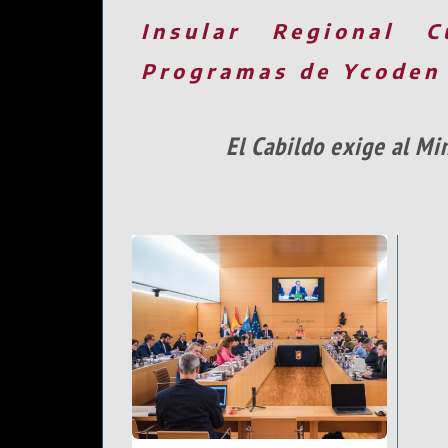
Insular
Regional
C
Programas de Ycoden
El Cabildo exige al Mi