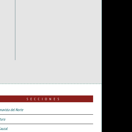
SECCIONES
navista del Norte
tura
Sauzal