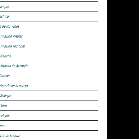
Tanque
achico
d de los Vinos
ormación insular
ormación regional
Guancha
Matanza de Acentejo
Orotava
Victoria de Acentejo
 Realejos
Silos
celánea
nión
rto de la Cruz