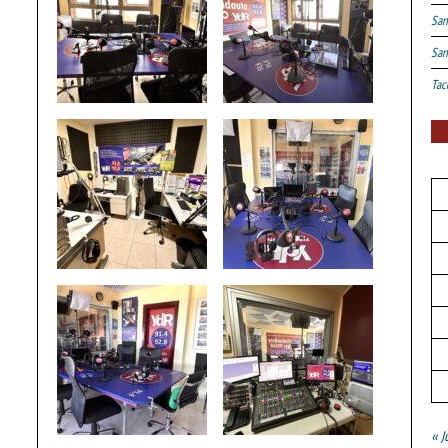
San
San
Tac
« J