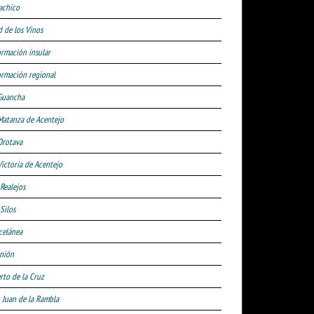
achico
d de los Vinos
ormación insular
ormación regional
Guancha
Matanza de Acentejo
Orotava
Victoria de Acentejo
 Realejos
Silos
celánea
nión
rto de la Cruz
 Juan de la Rambla