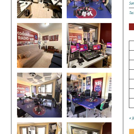
San
Tac
« J