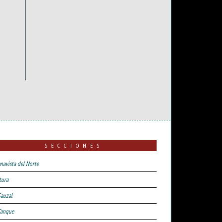
SECCIONES
navista del Norte
tura
Sauzal
Tanque