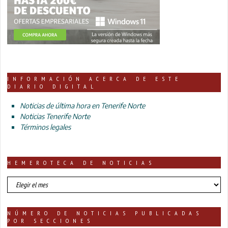
INFORMACIÓN ACERCA DE ESTE
DIARIO DIGITAL
Noticias de última hora en Tenerife Norte
Noticias Tenerife Norte
Términos legales
HEMEROTECA DE NOTICIAS
HEMEROTECA
DE
NOTICIAS
NÚMERO DE NOTICIAS PUBLICADAS
POR SECCIONES