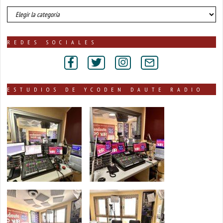
número
de
noticias
publicadas
REDES SOCIALES
por
secciones
ESTUDIOS DE YCODEN DAUTE RADIO