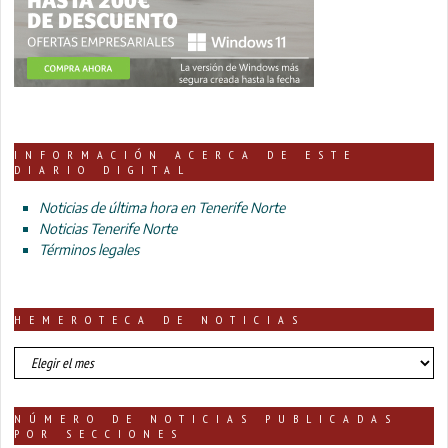
INFORMACIÓN ACERCA DE ESTE
DIARIO DIGITAL
Noticias de última hora en Tenerife Norte
Noticias Tenerife Norte
Términos legales
HEMEROTECA DE NOTICIAS
HEMEROTECA
DE
NOTICIAS
NÚMERO DE NOTICIAS PUBLICADAS
POR SECCIONES