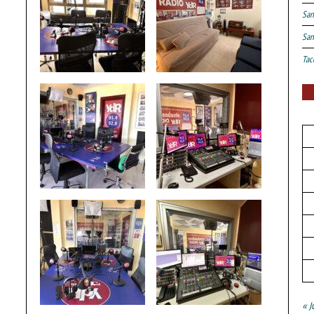
San
San
Tac
« J