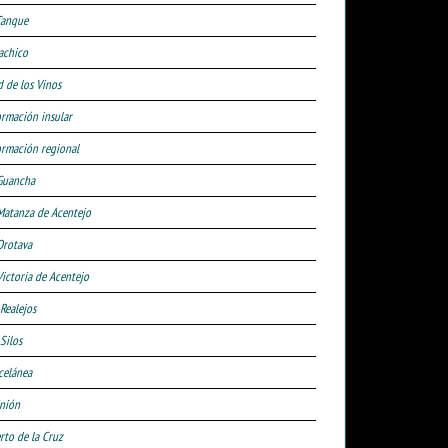
Tanque
achico
d de los Vinos
ormación insular
ormación regional
Guancha
Matanza de Acentejo
Orotava
Victoria de Acentejo
 Realejos
Silos
celánea
nión
rto de la Cruz