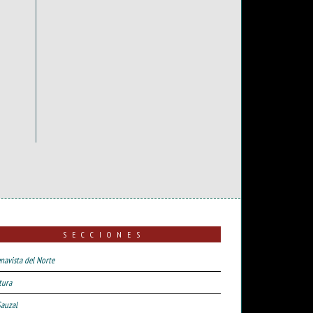
SECCIONES
navista del Norte
tura
Sauzal