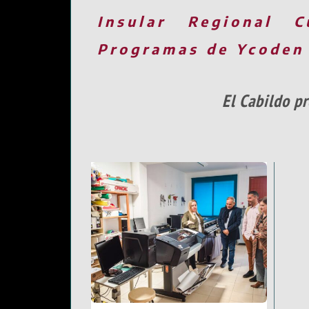
Insular
Regional
C
Programas de Ycoden
El Cabildo p