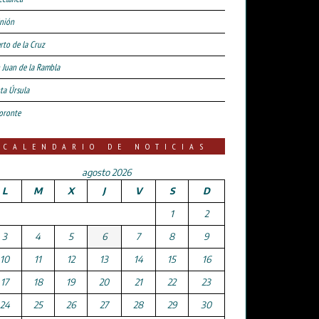
nión
rto de la Cruz
 Juan de la Rambla
ta Úrsula
oronte
CALENDARIO DE NOTICIAS
agosto 2026
L
M
X
J
V
S
D
1
2
3
4
5
6
7
8
9
10
11
12
13
14
15
16
17
18
19
20
21
22
23
24
25
26
27
28
29
30