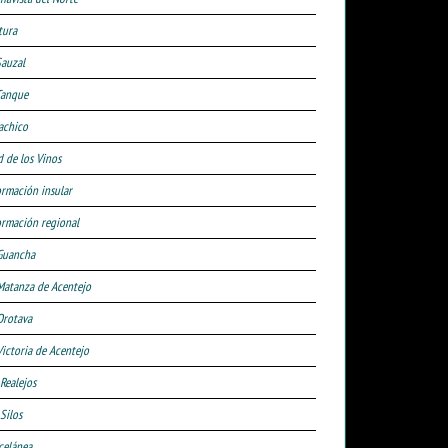
tura
Sauzal
Tanque
achico
d de los Vinos
ormación insular
ormación regional
Guancha
Matanza de Acentejo
Orotava
Victoria de Acentejo
 Realejos
Silos
celánea