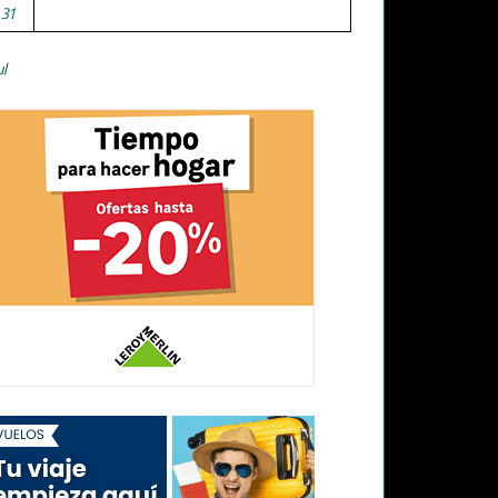
31
ul