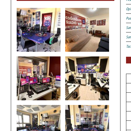
Opi
Pue
San
San
Tac