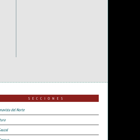
SECCIONES
navista del Norte
tura
Sauzal
Tanque