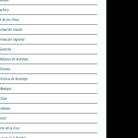
achico
d de los Vinos
ormación insular
ormación regional
Guancha
Matanza de Acentejo
Orotava
Victoria de Acentejo
 Realejos
Silos
celánea
nión
rto de la Cruz
 Juan de la Rambla