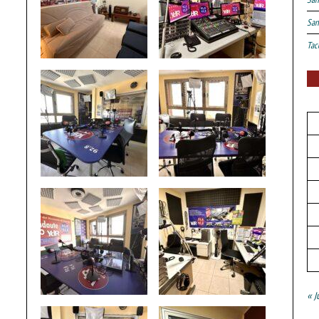
San
Tac
« J