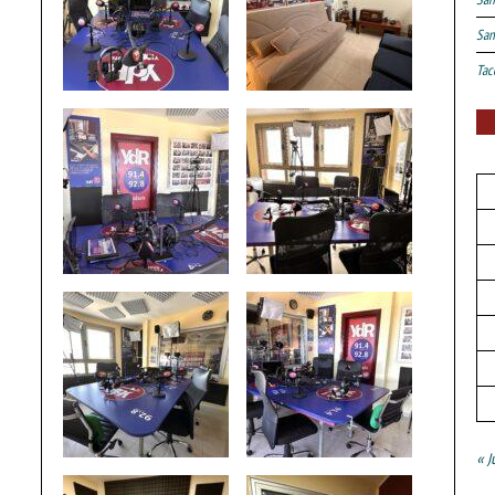
San
Tac
« J