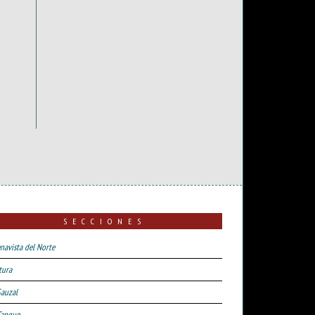
SECCIONES
navista del Norte
tura
Sauzal
Tanque