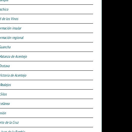
achico
d de los Vinos
ormación insular
ormación regional
Guancha
Matanza de Acentejo
Orotava
Victoria de Acentejo
 Realejos
Silos
celánea
nión
rto de la Cruz
 Juan de la Rambla