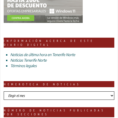
INFORMACIÓN ACERCA DE ESTE
DIARIO DIGITAL
Noticias de última hora en Tenerife Norte
Noticias Tenerife Norte
Términos legales
HEMEROTECA DE NOTICIAS
HEMEROTECA
DE
NOTICIAS
NÚMERO DE NOTICIAS PUBLICADAS
POR SECCIONES