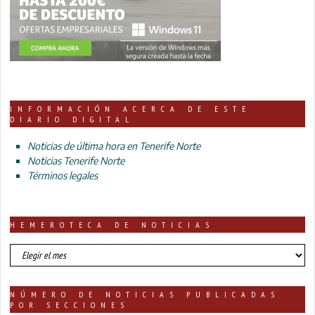
INFORMACIÓN ACERCA DE ESTE
DIARIO DIGITAL
Noticias de última hora en Tenerife Norte
Noticias Tenerife Norte
Términos legales
HEMEROTECA DE NOTICIAS
HEMEROTECA
DE
NOTICIAS
NÚMERO DE NOTICIAS PUBLICADAS
POR SECCIONES