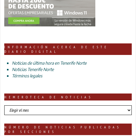
INFORMACIÓN ACERCA DE ESTE
DIARIO DIGITAL
Noticias de última hora en Tenerife Norte
Noticias Tenerife Norte
Términos legales
HEMEROTECA DE NOTICIAS
HEMEROTECA
DE
NOTICIAS
NÚMERO DE NOTICIAS PUBLICADAS
POR SECCIONES