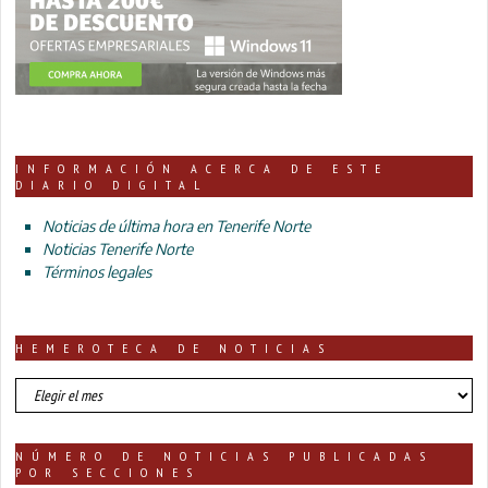
INFORMACIÓN ACERCA DE ESTE
DIARIO DIGITAL
Noticias de última hora en Tenerife Norte
Noticias Tenerife Norte
Términos legales
HEMEROTECA DE NOTICIAS
HEMEROTECA
DE
NOTICIAS
NÚMERO DE NOTICIAS PUBLICADAS
POR SECCIONES