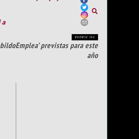
ia
BROWSE TAG
bildoEmplea’ previstas para este
año