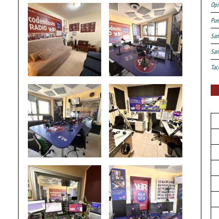
Opi
Pue
San
San
Tac