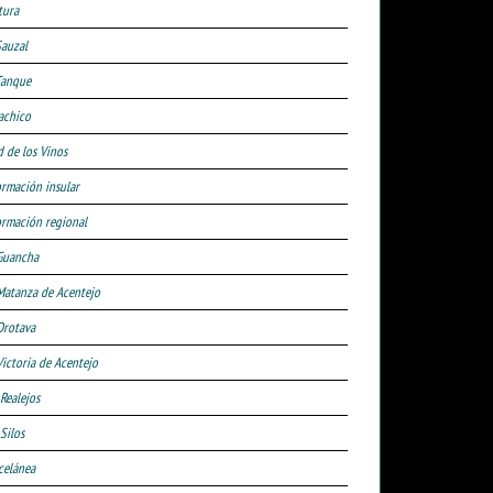
tura
Sauzal
Tanque
achico
d de los Vinos
ormación insular
ormación regional
Guancha
Matanza de Acentejo
Orotava
Victoria de Acentejo
 Realejos
Silos
celánea