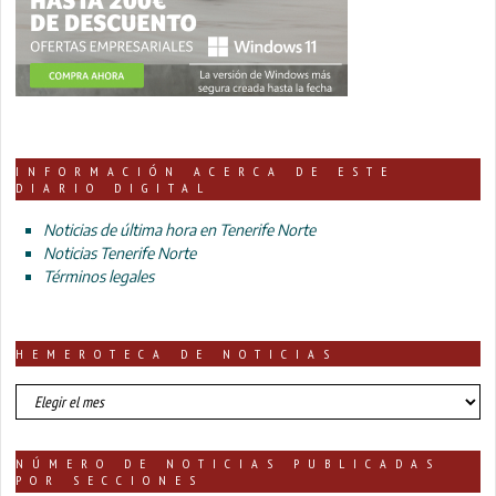
INFORMACIÓN ACERCA DE ESTE
DIARIO DIGITAL
Noticias de última hora en Tenerife Norte
Noticias Tenerife Norte
Términos legales
HEMEROTECA DE NOTICIAS
HEMEROTECA
DE
NOTICIAS
NÚMERO DE NOTICIAS PUBLICADAS
POR SECCIONES