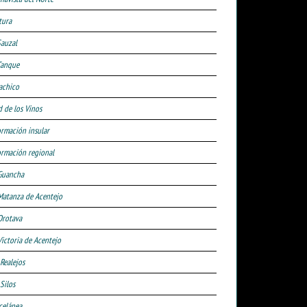
tura
Sauzal
Tanque
achico
d de los Vinos
ormación insular
ormación regional
Guancha
Matanza de Acentejo
Orotava
Victoria de Acentejo
 Realejos
Silos
celánea