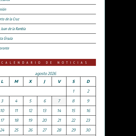
nión
rto de la Cruz
 Juan de la Rambla
ta Úrsula
oronte
CALENDARIO DE NOTICIAS
agosto 2026
L
M
X
J
V
S
D
1
2
3
4
5
6
7
8
9
10
11
12
13
14
15
16
17
18
19
20
21
22
23
24
25
26
27
28
29
30