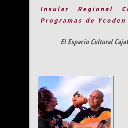
Insular
Regional
C
Programas de Ycoden
El Espacio Cultural Caj