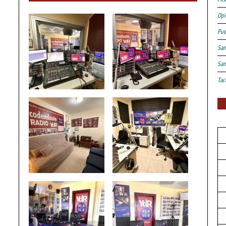
Opi
Pue
San
San
Tac