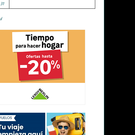
31
ul