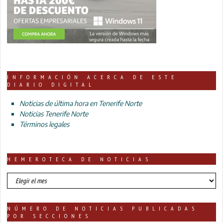
INFORMACIÓN ACERCA DE ESTE
DIARIO DIGITAL
Noticias de última hora en Tenerife Norte
Noticias Tenerife Norte
Términos legales
HEMEROTECA DE NOTICIAS
HEMEROTECA
DE
NOTICIAS
NÚMERO DE NOTICIAS PUBLICADAS
POR SECCIONES