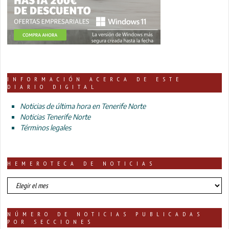
INFORMACIÓN ACERCA DE ESTE
DIARIO DIGITAL
Noticias de última hora en Tenerife Norte
Noticias Tenerife Norte
Términos legales
HEMEROTECA DE NOTICIAS
HEMEROTECA
DE
NOTICIAS
NÚMERO DE NOTICIAS PUBLICADAS
POR SECCIONES