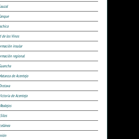
Sauzal
Tanque
achico
d de los Vinos
ormación insular
ormación regional
Guancha
Matanza de Acentejo
Orotava
Victoria de Acentejo
 Realejos
Silos
celánea
nión