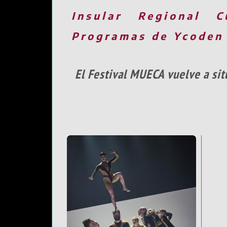
Insular
Regional
C
Programas de Ycoden
El Festival MUECA vuelve a situ