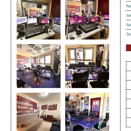
Pue
San
San
Tac