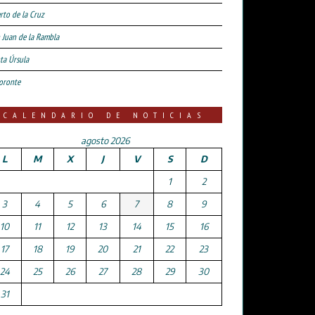
rto de la Cruz
 Juan de la Rambla
ta Úrsula
oronte
CALENDARIO DE NOTICIAS
agosto 2026
L
M
X
J
V
S
D
1
2
3
4
5
6
7
8
9
10
11
12
13
14
15
16
17
18
19
20
21
22
23
24
25
26
27
28
29
30
31