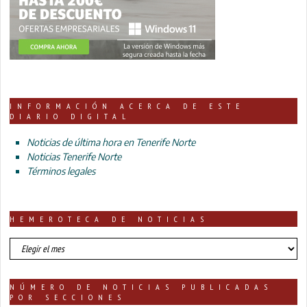
INFORMACIÓN ACERCA DE ESTE
DIARIO DIGITAL
Noticias de última hora en Tenerife Norte
Noticias Tenerife Norte
Términos legales
HEMEROTECA DE NOTICIAS
HEMEROTECA
DE
NOTICIAS
NÚMERO DE NOTICIAS PUBLICADAS
POR SECCIONES