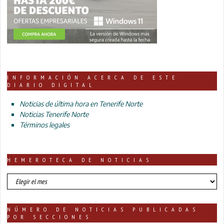
INFORMACIÓN ACERCA DE ESTE
DIARIO DIGITAL
Noticias de última hora en Tenerife Norte
Noticias Tenerife Norte
Términos legales
HEMEROTECA DE NOTICIAS
HEMEROTECA
DE
NOTICIAS
NÚMERO DE NOTICIAS PUBLICADAS
POR SECCIONES