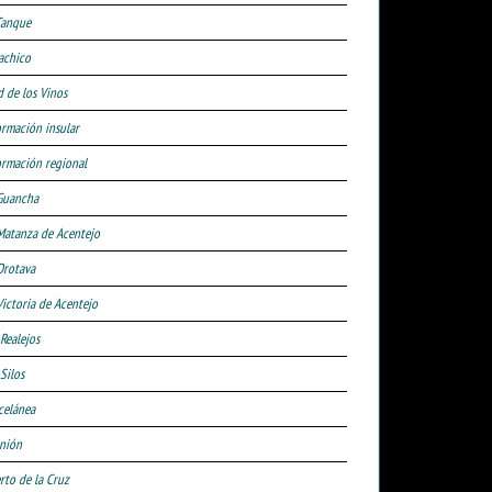
Tanque
achico
d de los Vinos
ormación insular
ormación regional
Guancha
Matanza de Acentejo
Orotava
Victoria de Acentejo
 Realejos
Silos
celánea
nión
rto de la Cruz