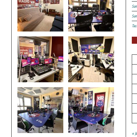
San
San
Tac
« J