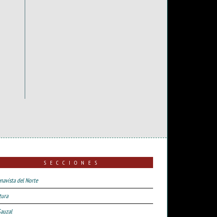
SECCIONES
navista del Norte
tura
Sauzal