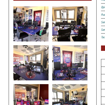
Opi
Pue
San
San
Tac