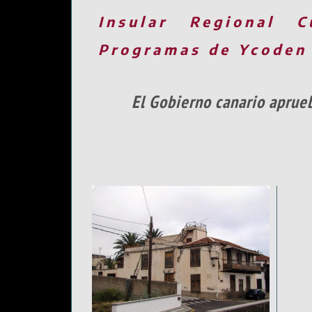
Insular
Regional
C
Programas de Ycoden
El Gobierno canario aprueb