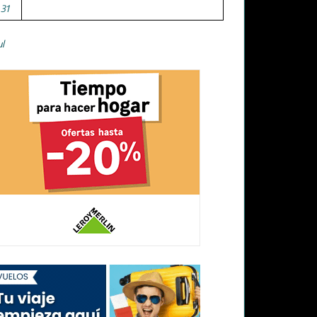
31
ul