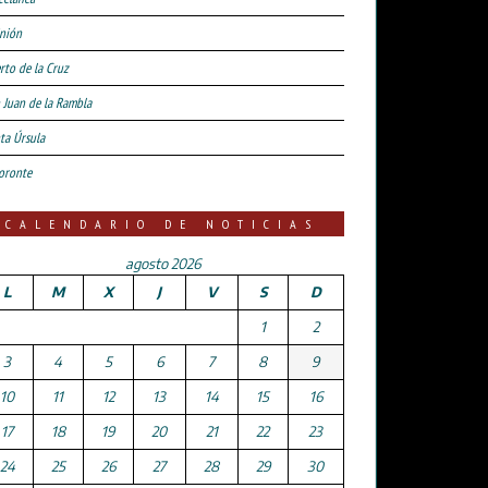
nión
rto de la Cruz
 Juan de la Rambla
ta Úrsula
oronte
CALENDARIO DE NOTICIAS
agosto 2026
L
M
X
J
V
S
D
1
2
3
4
5
6
7
8
9
10
11
12
13
14
15
16
17
18
19
20
21
22
23
24
25
26
27
28
29
30