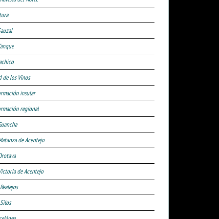
tura
Sauzal
Tanque
achico
d de los Vinos
ormación insular
ormación regional
Guancha
Matanza de Acentejo
Orotava
Victoria de Acentejo
 Realejos
Silos
celánea