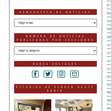
El 
HEMEROTECA DE NOTICIAS
Gar
HEMEROTECA
Ico
DE
Inf
NOTICIAS
NÚMERO DE NOTICIAS
Inf
PUBLICADAS POR SECCIONES
La 
número
La 
de
noticias
La 
publicadas
REDES SOCIALES
por
La 
secciones
Los
Los 
ESTUDIOS DE YCODEN DAUTE
RADIO
Mis
Opi
Pue