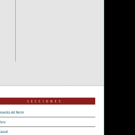
SECCIONES
navista del Norte
tura
Sauzal