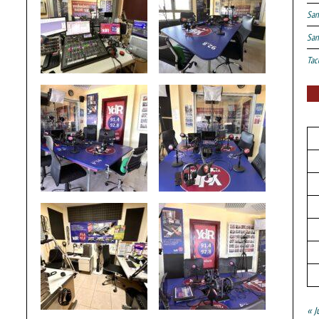
San
San
Tac
« J