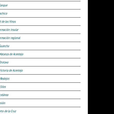
Tanque
achico
d de los Vinos
ormación insular
ormación regional
Guancha
Matanza de Acentejo
Orotava
Victoria de Acentejo
 Realejos
Silos
celánea
nión
rto de la Cruz