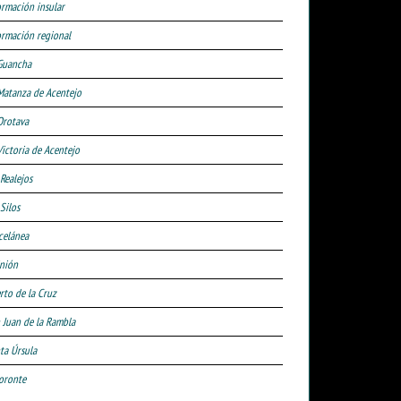
ormación insular
ormación regional
Guancha
Matanza de Acentejo
Orotava
Victoria de Acentejo
 Realejos
Silos
celánea
nión
rto de la Cruz
 Juan de la Rambla
ta Úrsula
oronte