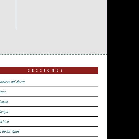
SECCIONES
navista del Norte
tura
Sauzal
Tanque
achico
d de los Vinos