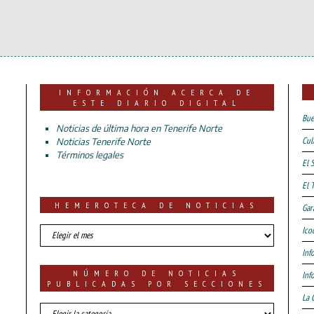
INFORMACIÓN ACERCA DE
ESTE DIARIO DIGITAL
Bue
Noticias de última hora en Tenerife Norte
Cul
Noticias Tenerife Norte
Términos legales
El 
El 
HEMEROTECA DE NOTICIAS
Gar
HEMEROTECA
Ico
DE
Inf
NOTICIAS
NÚMERO DE NOTICIAS
Inf
PUBLICADAS POR SECCIONES
La 
número