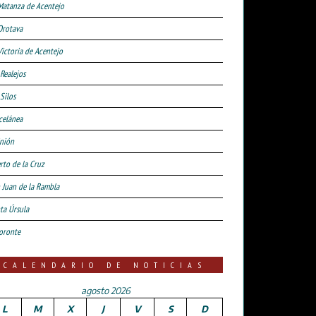
Matanza de Acentejo
Orotava
Victoria de Acentejo
 Realejos
Silos
celánea
nión
rto de la Cruz
 Juan de la Rambla
ta Úrsula
oronte
CALENDARIO DE NOTICIAS
agosto 2026
L
M
X
J
V
S
D