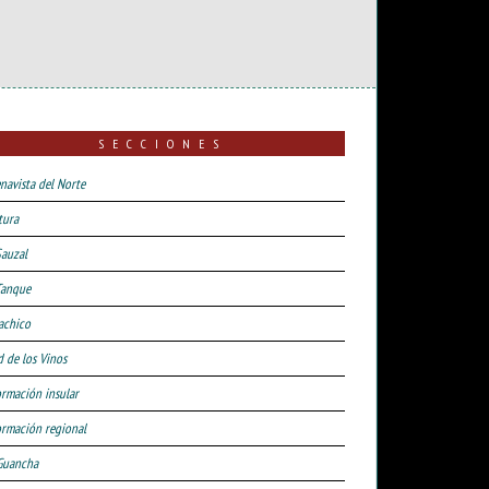
SECCIONES
navista del Norte
tura
Sauzal
Tanque
achico
d de los Vinos
ormación insular
ormación regional
Guancha