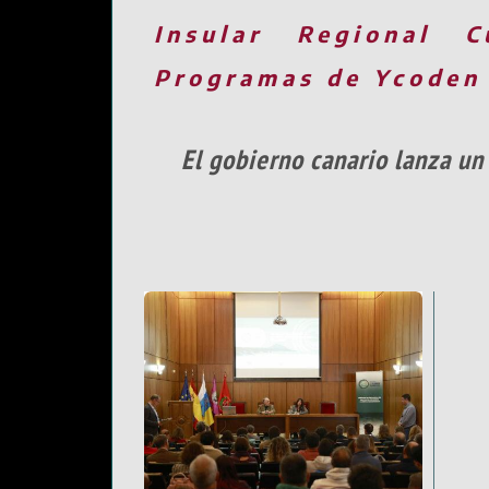
Insular
Regional
C
Programas de Ycoden
El gobierno canario lanza un 