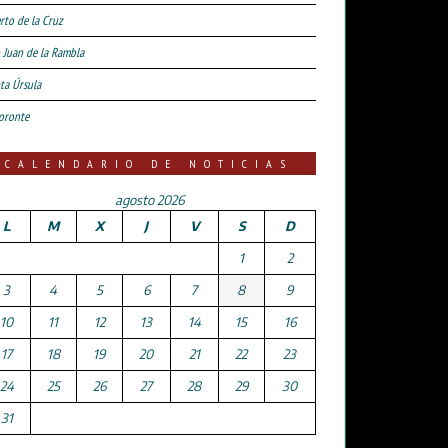
rto de la Cruz
 Juan de la Rambla
ta Úrsula
oronte
CALENDARIO DE NOTICIAS
agosto 2026
L
M
X
J
V
S
D
1
2
3
4
5
6
7
8
9
10
11
12
13
14
15
16
17
18
19
20
21
22
23
24
25
26
27
28
29
30
31