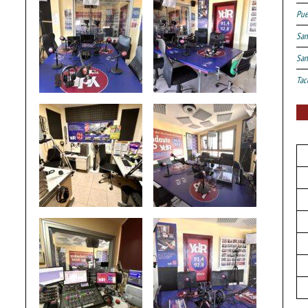
Pue
San
San
Tac