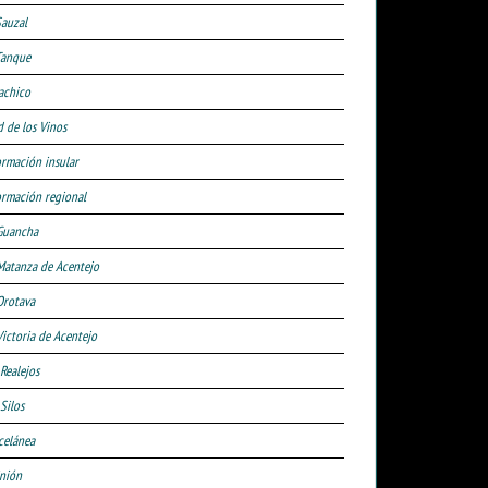
Sauzal
Tanque
achico
d de los Vinos
ormación insular
ormación regional
Guancha
Matanza de Acentejo
Orotava
Victoria de Acentejo
 Realejos
Silos
celánea
nión