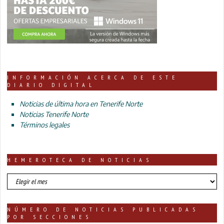
INFORMACIÓN ACERCA DE ESTE
DIARIO DIGITAL
Noticias de última hora en Tenerife Norte
Noticias Tenerife Norte
Términos legales
HEMEROTECA DE NOTICIAS
HEMEROTECA
DE
NOTICIAS
NÚMERO DE NOTICIAS PUBLICADAS
POR SECCIONES