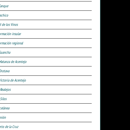
Tanque
achico
d de los Vinos
ormación insular
ormación regional
Guancha
Matanza de Acentejo
Orotava
Victoria de Acentejo
 Realejos
Silos
celánea
nión
rto de la Cruz