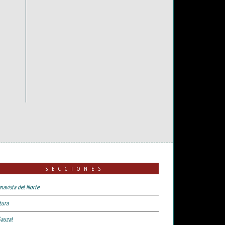
SECCIONES
navista del Norte
tura
Sauzal