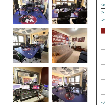
San
San
Tac
« J