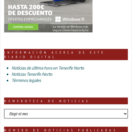
INFORMACIÓN ACERCA DE ESTE
DIARIO DIGITAL
Noticias de última hora en Tenerife Norte
Noticias Tenerife Norte
Términos legales
HEMEROTECA DE NOTICIAS
HEMEROTECA
DE
NOTICIAS
NÚMERO DE NOTICIAS PUBLICADAS