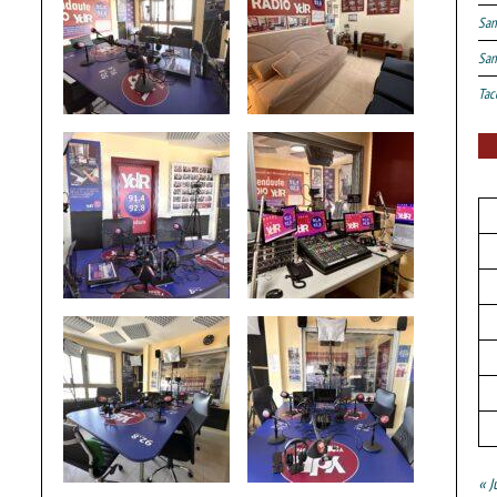
San
San
Tac
« J