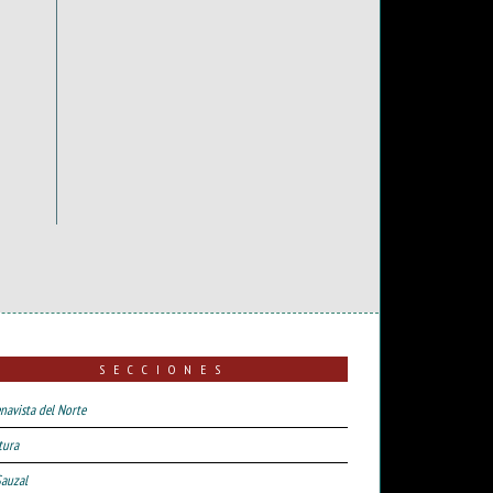
SECCIONES
navista del Norte
tura
Sauzal