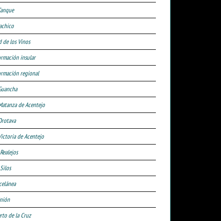
Tanque
achico
d de los Vinos
ormación insular
ormación regional
Guancha
Matanza de Acentejo
Orotava
Victoria de Acentejo
 Realejos
Silos
celánea
nión
rto de la Cruz