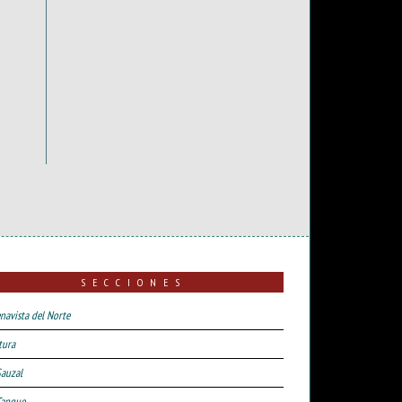
SECCIONES
navista del Norte
tura
Sauzal
Tanque