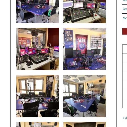
San
Tac
« J