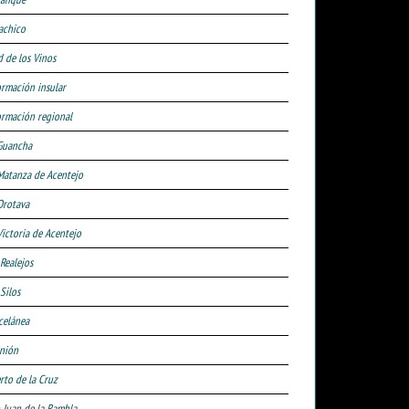
achico
d de los Vinos
ormación insular
ormación regional
Guancha
Matanza de Acentejo
Orotava
Victoria de Acentejo
 Realejos
Silos
celánea
nión
rto de la Cruz
 Juan de la Rambla