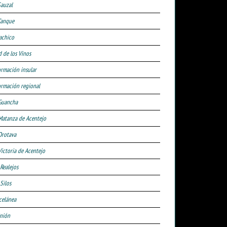
Sauzal
Tanque
achico
d de los Vinos
ormación insular
ormación regional
Guancha
Matanza de Acentejo
Orotava
Victoria de Acentejo
 Realejos
Silos
celánea
nión