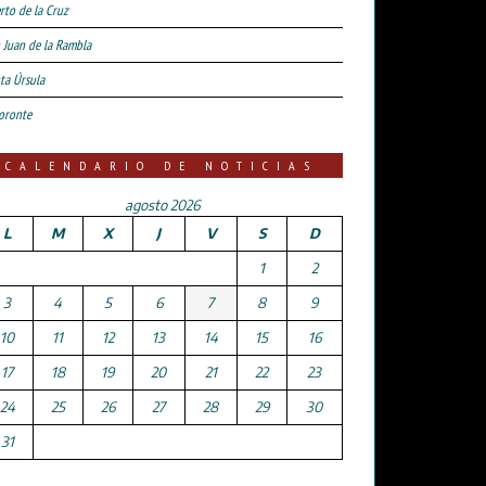
rto de la Cruz
 Juan de la Rambla
ta Úrsula
oronte
CALENDARIO DE NOTICIAS
agosto 2026
L
M
X
J
V
S
D
1
2
3
4
5
6
7
8
9
10
11
12
13
14
15
16
17
18
19
20
21
22
23
24
25
26
27
28
29
30
31