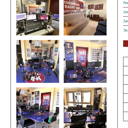
Pue
San
San
Tac