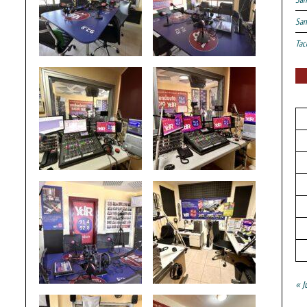
San
Tac
« J