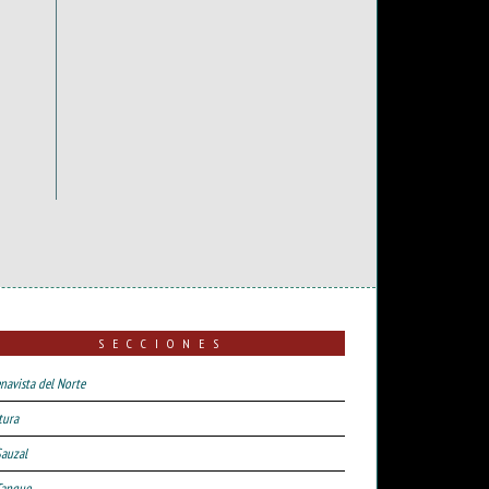
SECCIONES
navista del Norte
tura
Sauzal
Tanque