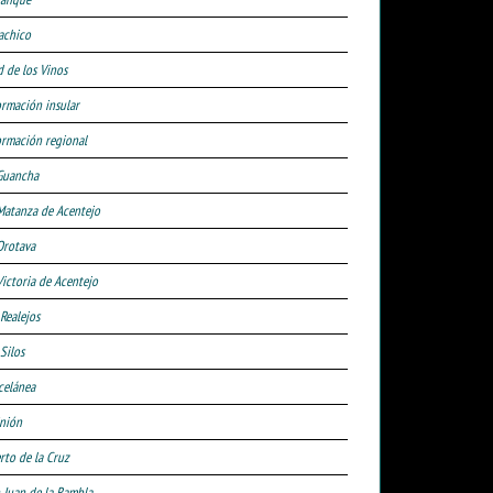
achico
d de los Vinos
ormación insular
ormación regional
Guancha
Matanza de Acentejo
Orotava
Victoria de Acentejo
 Realejos
Silos
celánea
nión
rto de la Cruz
 Juan de la Rambla