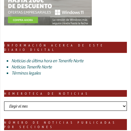
INFORMACIÓN ACERCA DE ESTE
DIARIO DIGITAL
Noticias de última hora en Tenerife Norte
Noticias Tenerife Norte
Términos legales
HEMEROTECA DE NOTICIAS
HEMEROTECA
DE
NOTICIAS
NÚMERO DE NOTICIAS PUBLICADAS
POR SECCIONES