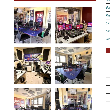
Opi
Pue
San
San
Tac