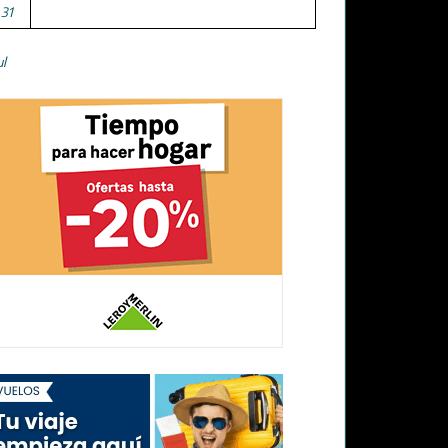
31
ul