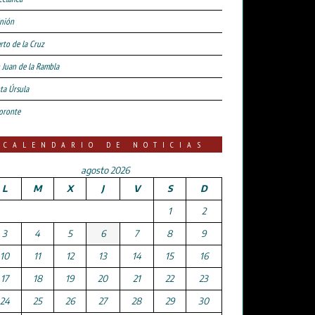
nión
rto de la Cruz
 Juan de la Rambla
ta Úrsula
oronte
CALENDARIO DE NOTICIAS
agosto 2026
L
M
X
J
V
S
D
1
2
3
4
5
6
7
8
9
10
11
12
13
14
15
16
17
18
19
20
21
22
23
24
25
26
27
28
29
30