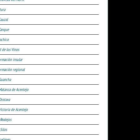
tura
Sauzal
Tanque
achico
d de los Vinos
ormación insular
ormación regional
Guancha
Matanza de Acentejo
Orotava
Victoria de Acentejo
 Realejos
Silos
celánea