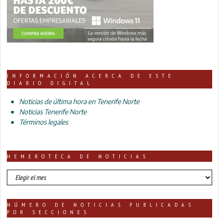
INFORMACIÓN ACERCA DE ESTE
DIARIO DIGITAL
Noticias de última hora en Tenerife Norte
Noticias Tenerife Norte
Términos legales
HEMEROTECA DE NOTICIAS
HEMEROTECA
DE
NOTICIAS
NÚMERO DE NOTICIAS PUBLICADAS
POR SECCIONES