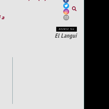
ia
BROWSE TAG
El Langui