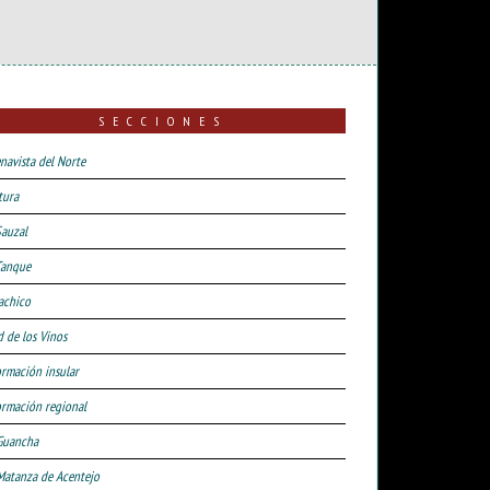
SECCIONES
navista del Norte
tura
Sauzal
Tanque
achico
d de los Vinos
ormación insular
ormación regional
Guancha
Matanza de Acentejo