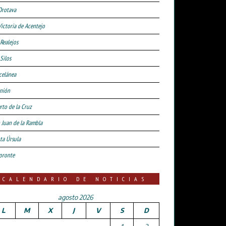
Orotava
Victoria de Acentejo
 Realejos
Silos
celánea
nión
rto de la Cruz
 Juan de la Rambla
ta Úrsula
oronte
CALENDARIO DE NOTICIAS
agosto 2026
L
M
X
J
V
S
D