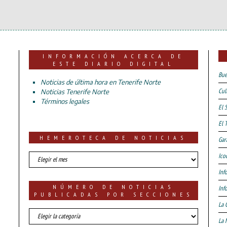
INFORMACIÓN ACERCA DE
ESTE DIARIO DIGITAL
Bue
Noticias de última hora en Tenerife Norte
Cul
Noticias Tenerife Norte
Términos legales
El 
El 
HEMEROTECA DE NOTICIAS
Gar
HEMEROTECA
Ico
DE
Inf
NOTICIAS
NÚMERO DE NOTICIAS
Inf
PUBLICADAS POR SECCIONES
La 
número
La 
de