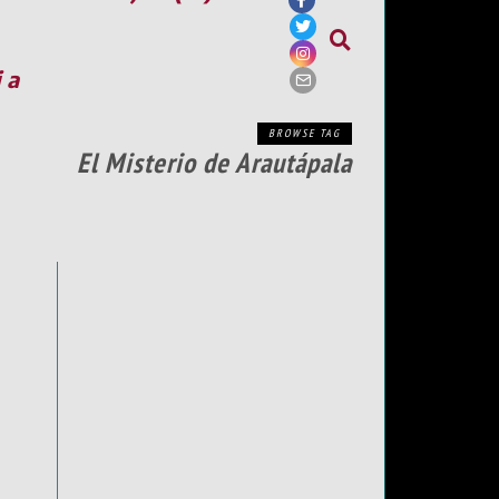
ia
BROWSE TAG
El Misterio de Arautápala