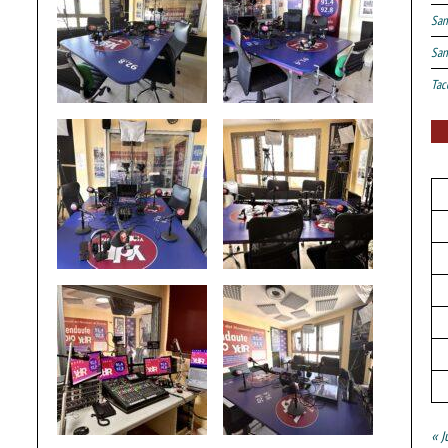
San
San
Tac
« J