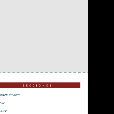
SECCIONES
navista del Norte
tura
Sauzal