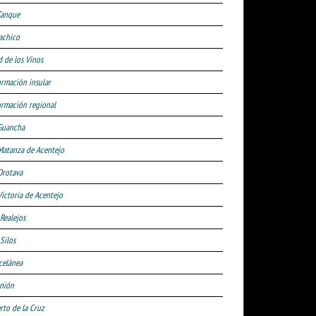
Tanque
achico
d de los Vinos
ormación insular
ormación regional
Guancha
Matanza de Acentejo
Orotava
Victoria de Acentejo
 Realejos
Silos
celánea
nión
rto de la Cruz