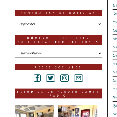
El 
HEMEROTECA DE NOTICIAS
Gar
HEMEROTECA
Ico
DE
Inf
NOTICIAS
NÚMERO DE NOTICIAS
Inf
PUBLICADAS POR SECCIONES
La 
número
La 
de
noticias
La 
publicadas
REDES SOCIALES
por
La 
secciones
Los
Los 
ESTUDIOS DE YCODEN DAUTE
RADIO
Mis
Opi
Pue