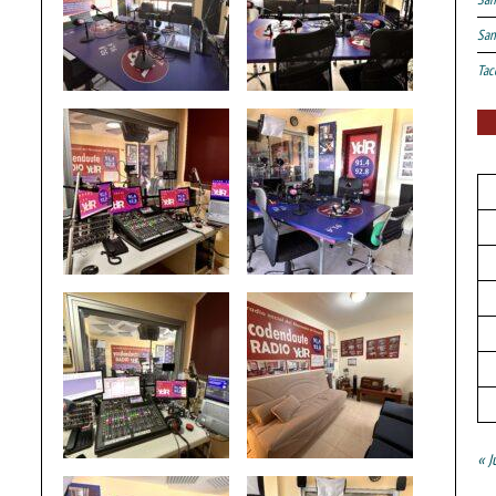
San
Tac
« J