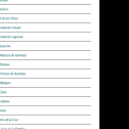
achico
d de los Vinos
ormación insular
ormación regional
Guancha
Matanza de Acentejo
Orotava
Victoria de Acentejo
 Realejos
Silos
celánea
nión
rto de la Cruz
 Juan de la Rambla