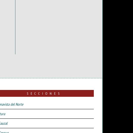
SECCIONES
navista del Norte
tura
Sauzal
Tanque