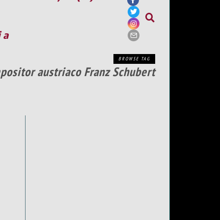
ia
BROWSE TAG
mpositor austriaco Franz Schubert