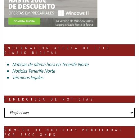
INFORMACIÓN ACERCA DE ESTE
DIARIO DIGITAL
Noticias de última hora en Tenerife Norte
Noticias Tenerife Norte
Términos legales
HEMEROTECA DE NOTICIAS
HEMEROTECA
DE
NOTICIAS
NÚMERO DE NOTICIAS PUBLICADAS
POR SECCIONES