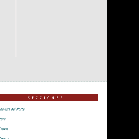
SECCIONES
navista del Norte
tura
Sauzal
Tanque