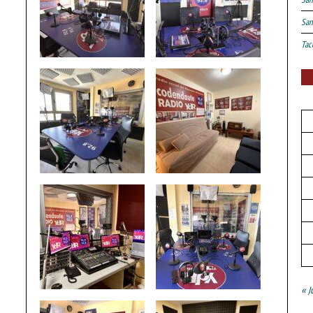
San
Tac
« J