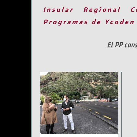
Insular
Regional
C
Programas de Ycoden
El PP con