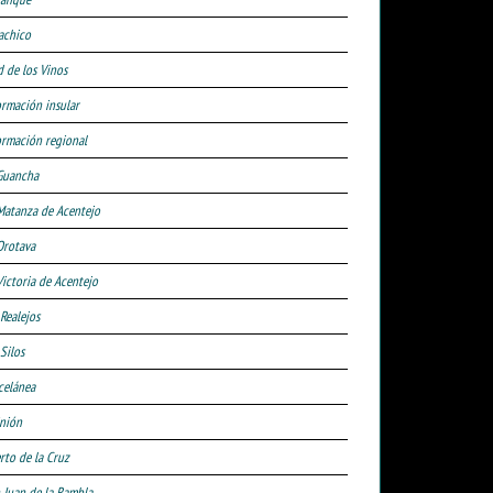
achico
d de los Vinos
ormación insular
ormación regional
Guancha
Matanza de Acentejo
Orotava
Victoria de Acentejo
 Realejos
Silos
celánea
nión
rto de la Cruz
 Juan de la Rambla